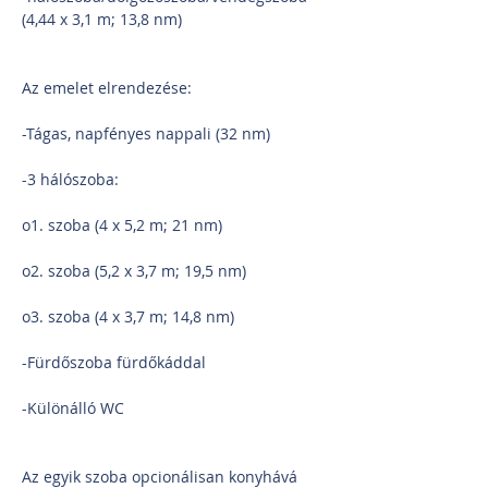
(4,44 x 3,1 m; 13,8 nm)
Az emelet elrendezése:
-Tágas, napfényes nappali (32 nm)
-3 hálószoba:
o1. szoba (4 x 5,2 m; 21 nm)
o2. szoba (5,2 x 3,7 m; 19,5 nm)
o3. szoba (4 x 3,7 m; 14,8 nm)
-Fürdőszoba fürdőkáddal
-Különálló WC
Az egyik szoba opcionálisan konyhává 