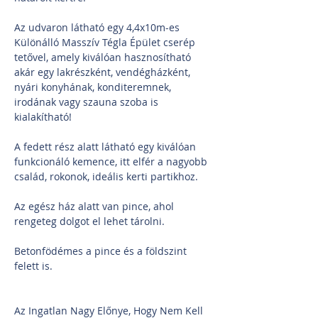
Az udvaron látható egy 4,4x10m-es 
Különálló Masszív Tégla Épület cserép 
tetővel, amely kiválóan hasznosítható 
akár egy lakrészként, vendégházként, 
nyári konyhának, konditeremnek, 
irodának vagy szauna szoba is 
kialakítható!
A fedett rész alatt látható egy kiválóan 
funkcionáló kemence, itt elfér a nagyobb 
család, rokonok, ideális kerti partikhoz.
Az egész ház alatt van pince, ahol 
rengeteg dolgot el lehet tárolni.
Betonfödémes a pince és a földszint 
felett is.
Az Ingatlan Nagy Előnye, Hogy Nem Kell 