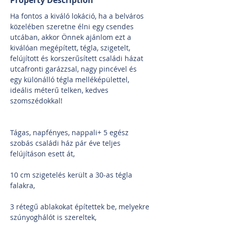
Property Description
Ha fontos a kiváló lokáció, ha a belváros 
közelében szeretne élni egy csendes 
utcában, akkor Önnek ajánlom ezt a 
kiválóan megépített, tégla, szigetelt, 
felújított és korszerűsített családi házat 
utcafronti garázzsal, nagy pincével és 
egy különálló tégla melléképülettel, 
ideális méterű telken, kedves 
szomszédokkal!
Tágas, napfényes, nappali+ 5 egész 
szobás családi ház pár éve teljes 
felújításon esett át,
10 cm szigetelés került a 30-as tégla 
falakra,
3 rétegű ablakokat építettek be, melyekre 
szúnyoghálót is szereltek,