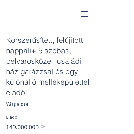
Gorsium Ingatlan
Korszerűsített, felújított
nappali+ 5 szobás,
belvárosközeli családi
ház garázzsal és egy
különálló melléképülettel
eladó!
Várpalota
Eladó
149.000.000
Ft