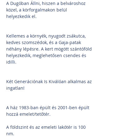
A Dugóban Állni, hiszen a belvároshoz 
közel, a körforgalmakon belül 
helyezkedik el.
Kellemes a környék, nyugodt zsákutca, 
kedves szomszédok, és a Gaja-patak 
néhány lépésre. A kert mögött szántóföld 
helyezkedik, meglehetősen csendes és 
idilli.
Két Generációnak Is Kiválóan alkalmas az 
ingatlan!
A ház 1983-ban épült és 2001-ben épült 
hozzá emelet/tetőtér.
A földszint és az emeleti lakótér is 100 
nm.