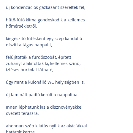
új kondenzációs gázkazánt szereltek fel,
hűtő-fűtő klíma gondoskodik a kellemes 
hőmérsékletről,
kiegészítő fűtésként egy szép kandalló 
díszíti a tágas nappalit,
felújították a fürdőszobát, épített 
zuhanyt alakítottak ki, kellemes színű, 
ízléses burkolat látható,
úgy mint a különálló WC helyiségben is,
új laminált padló került a nappaliba.
Innen léphetünk kis a dísznövényekkel 
övezett teraszra,
ahonnan szép kilátás nyílik az akácfákkal 
határolt kertre.