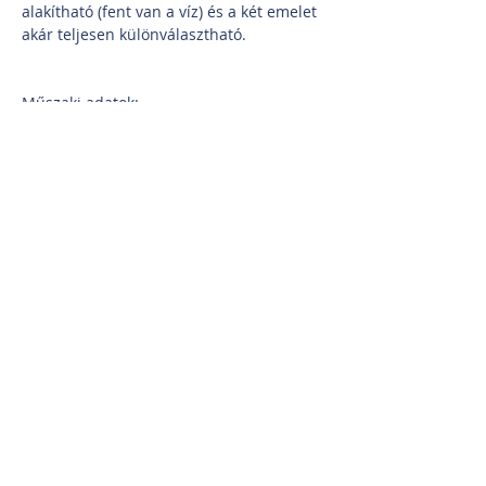
alakítható (fent van a víz) és a két emelet 
akár teljesen különválasztható.
Műszaki adatok:
Tégla épület hungarocell szigeteléssel és 
cseréptetővel.
Fűtés: a pincében található Vaillant 
kondenzációs kombi gázkazánnal 
történik, mely a meleg víz ellátást is 
biztosítja, tartály a pincében.
Két új (2023-ban felszerelt) fűtésre és 
hűtésre is alkalmas klíma van, az egyik a 
lenti, a másik a fenti nappaliban.
Áram: 3 x 16 Amper