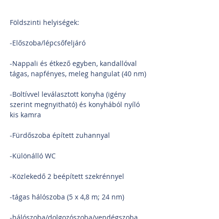
Földszinti helyiségek:
-Előszoba/lépcsőfeljáró
-Nappali és étkező egyben, kandallóval 
tágas, napfényes, meleg hangulat (40 nm)
-Boltívvel leválasztott konyha (igény 
szerint megnyitható) és konyhából nyíló 
kis kamra
-Fürdőszoba épített zuhannyal
-Különálló WC
-Közlekedő 2 beépített szekrénnyel
-tágas hálószoba (5 x 4,8 m; 24 nm)
-hálószoba/dolgozószoba/vendégszoba 