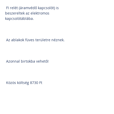
 FI relét (áramvédő kapcsolót) is 
beszereltek az elektromos 
kapcsolótáblába.
 Az ablakok füves területre néznek.
 Azonnal birtokba vehető!
 Közös költség 8730 Ft
 Akadálymentesen lehet eljutni a 
bejáratig.