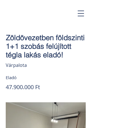
Gorsium Ingatlan
Zöldövezetben földszinti
1+1 szobás felújított
tégla lakás eladó!
Várpalota
Eladó
47.900.000
Ft