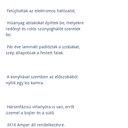
 Felújították az elektromos hálózatot, 
 műanyag ablakokat építtek be, melyekre 
redőnyt és rolós szúnyoghálót szeretek 
fel.
 Pár éve laminált padlózták a szobákat, 
szép állapotúak a festett falak.
 A konyhával szemben az előszobából 
nyílik egy kis kamra.
 Háromfázisú villanyóra is van, erről 
üzemel a bojler és a sütő.
 3X16 Amper áll rendelkezésre.