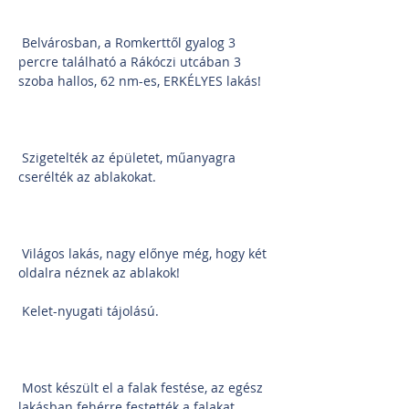
 Belvárosban, a Romkerttől gyalog 3 
percre található a Rákóczi utcában 3 
szoba hallos, 62 nm-es, ERKÉLYES lakás!
 Szigetelték az épületet, műanyagra 
cserélték az ablakokat.
 Világos lakás, nagy előnye még, hogy két 
oldalra néznek az ablakok!
 Kelet-nyugati tájolású.
 Most készült el a falak festése, az egész 
lakásban fehérre festették a falakat.