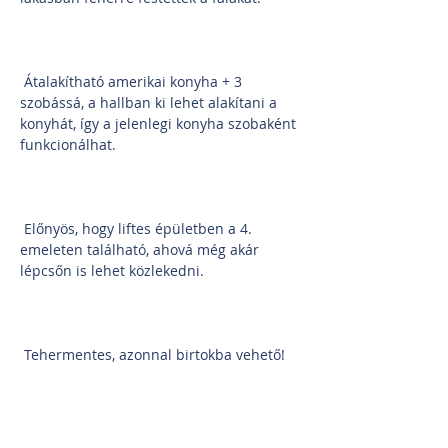
 Átalakítható amerikai konyha + 3 
szobássá, a hallban ki lehet alakítani a 
konyhát, így a jelenlegi konyha szobaként 
funkcionálhat.
 Előnyös, hogy liftes épületben a 4. 
emeleten található, ahová még akár 
lépcsőn is lehet közlekedni.
 Tehermentes, azonnal birtokba vehető!
 Buszmegálló a ház mellett van, pár perc 