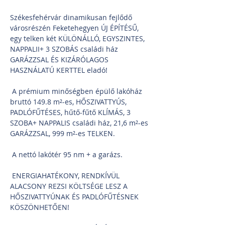
Székesfehérvár dinamikusan fejlődő 
városrészén Feketehegyen ÚJ ÉPÍTÉSŰ, 
egy telken két KÜLÖNÁLLÓ, EGYSZINTES, 
NAPPALII+ 3 SZOBÁS családi ház 
GARÁZZSAL ÉS KIZÁRÓLAGOS 
HASZNÁLATÚ KERTTEL eladó!
 A prémium minőségben épülő lakóház 
bruttó 149.8 m²-es, HŐSZIVATTYÚS, 
PADLÓFŰTÉSES, hűtő-fűtő KLÍMÁS, 3 
SZOBA+ NAPPALIS családi ház, 21,6 m²-es 
GARÁZZSAL, 999 m²-es TELKEN.
 A nettó lakótér 95 nm + a garázs.
 ENERGIAHATÉKONY, RENDKÍVÜL 
ALACSONY REZSI KÖLTSÉGE LESZ A 
HŐSZIVATTYÚNAK ÉS PADLÓFŰTÉSNEK 
KÖSZÖNHETŐEN!