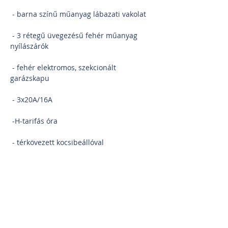
 - barna színű műanyag lábazati vakolat
 - 3 rétegű üvegezésű fehér műanyag 
nyílászárók
 - fehér elektromos, szekcionált 
garázskapu
 - 3x20A/16A 
 -H-tarifás óra
 - térkövezett kocsibeállóval
 - térkövezett terasz
 A BURKOLATOK, AJTÓK ÉS SZANITEREK 
VÁLASZTHATÓAK:
 - melegburkolat: 5000 Ft/m²