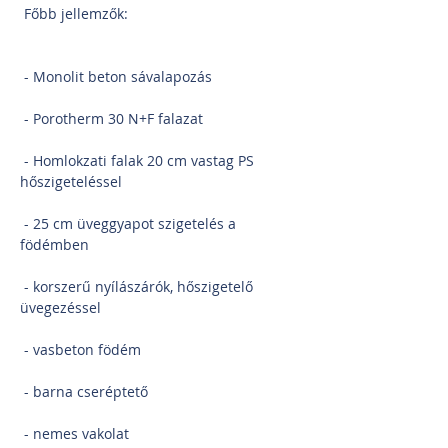
 Főbb jellemzők:
 - Monolit beton sávalapozás
 - Porotherm 30 N+F falazat
 - Homlokzati falak 20 cm vastag PS 
hőszigeteléssel
 - 25 cm üveggyapot szigetelés a 
födémben
 - korszerű nyílászárók, hőszigetelő 
üvegezéssel
 - vasbeton födém
 - barna cseréptető
 - nemes vakolat